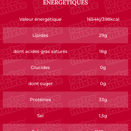
ÉNERGÉTIQUES
Valeur énergétique
1654kj/398kcal
Lipides
29g
dont acides gras saturés
18g
Glucides
0g
dont suger
0g
Protéines
33g
Sel
1,5g