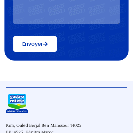
Envoyer
Km7, Ouled Berjal Ben Manssour 14022
BP 14525, Kénitra Maroc